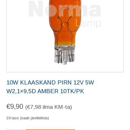
10W KLAASKAND PIRN 12V 5W
W2,1×9,5D AMBER 10TK/PK
€
9,90
(
€
7,98
ilma KM-ta)
19 laos (saab järeltellida)