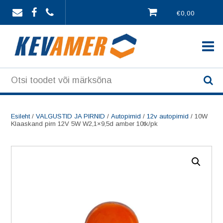
Skip
€0,00
to
content
Esileht
/
VALGUSTID JA PIRNID
/
Autopirnid
/
12v autopirnid
/ 10W
Klaaskand pirn 12V 5W W2,1×9,5d amber 10tk/pk