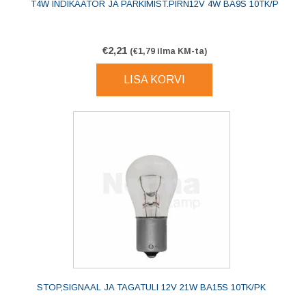
T4W INDIKAATOR JA PARKIMIST.PIRN12V 4W BA9S 10TK/P
€
2,21
(
€
1,79
ilma KM-ta)
LISA KORVI
STOP,SIGNAAL JA TAGATULI 12V 21W BA15S 10TK/PK