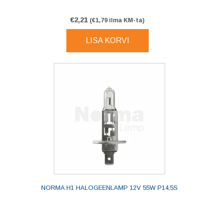
€
2,21
(
€
1,79
ilma KM-ta)
LISA KORVI
NORMA H1 HALOGEENLAMP 12V 55W P14,5S