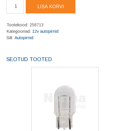
10W
LISA KORVI
Klaaskand
pirn
12V
Tootekood:
258713
5W
Kategooriad:
12v autopirnid
W2,1x9,5d
Silt:
Autopirnid
amber
10tk/pk
kogus
SEOTUD TOOTED