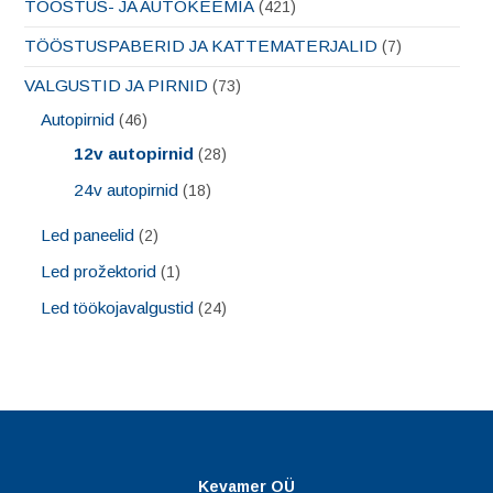
TÖÖSTUS- JA AUTOKEEMIA
(421)
TÖÖSTUSPABERID JA KATTEMATERJALID
(7)
VALGUSTID JA PIRNID
(73)
Autopirnid
(46)
12v autopirnid
(28)
24v autopirnid
(18)
Led paneelid
(2)
Led prožektorid
(1)
Led töökojavalgustid
(24)
Kevamer OÜ