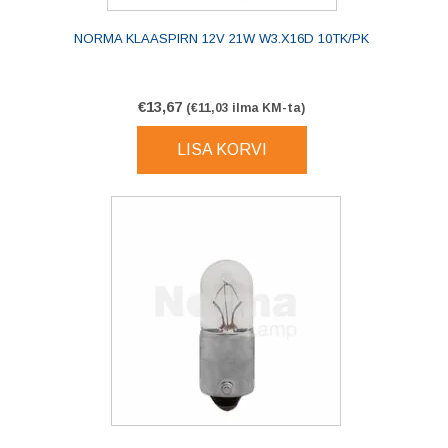
NORMA KLAASPIRN 12V 21W W3.X16D 10TK/PK
€
13,67
(
€
11,03
ilma KM-ta)
LISA KORVI