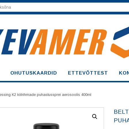
OHUTUSKAARDID
ETTEVÕTTEST
KO
ressing K2 kiilrihmade puhastussprei aerosoolis 400ml
BELT
PUHA