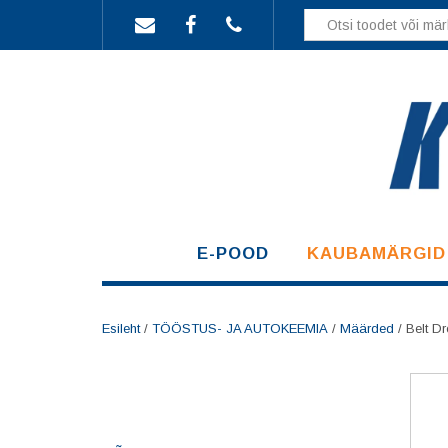
Skip
to
content
E-POOD
KAUBAMÄRGID
Esileht
/
TÖÖSTUS- JA AUTOKEEMIA
/
Määrded
/ Belt D