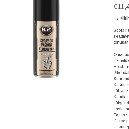
€
11,
K2 Kiil
Sobib ka
seadmete
tõhusalt
Omadus
Eemalda
Hoiab är
Pikenda
Suurend
Kasutam
Lülitage
Kandke 
külgpin
Laske mo
Tootja s
Kaitse p
Kasutage