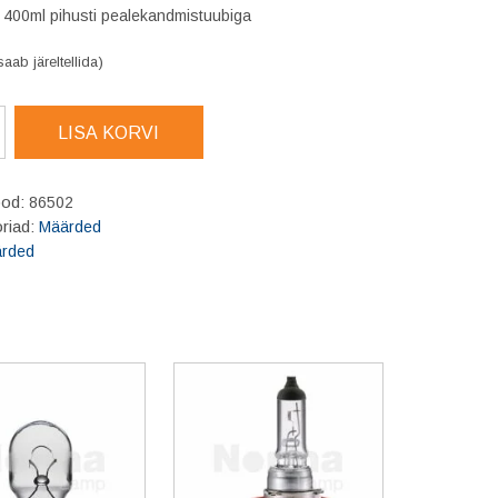
 400ml pihusti pealekandmistuubiga
saab järeltellida)
LISA KORVI
g
ade
ood:
86502
ssprei
riad:
Määrded
is
rded