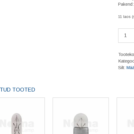
Pakend:
11 laos (
Belt
Dressin
K2
kiilrihm
Tootek
puhastu
Kategoo
aerosool
Silt:
Mää
400ml
kogus
TUD TOOTED