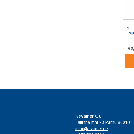
NOR
PI
€
2
Kevamer OÜ
Tallinna mnt 93 Pärnu 80010
info@kevamer.ee