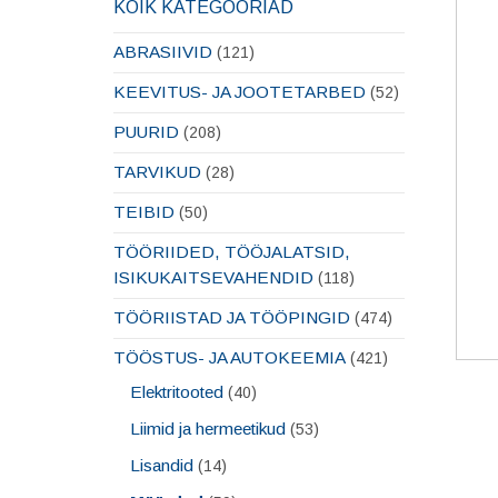
KÕIK KATEGOORIAD
ABRASIIVID
(121)
KEEVITUS- JA JOOTETARBED
(52)
PUURID
(208)
TARVIKUD
(28)
TEIBID
(50)
TÖÖRIIDED, TÖÖJALATSID,
ISIKUKAITSEVAHENDID
(118)
TÖÖRIISTAD JA TÖÖPINGID
(474)
TÖÖSTUS- JA AUTOKEEMIA
(421)
Elektritooted
(40)
Liimid ja hermeetikud
(53)
Lisandid
(14)