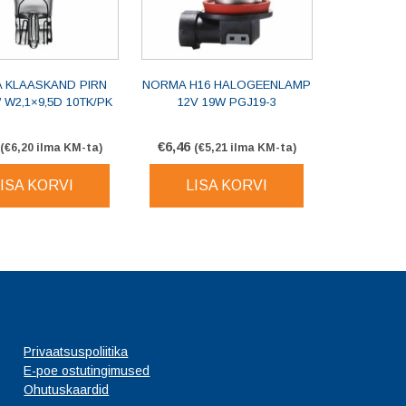
 KLAASKAND PIRN
NORMA H16 HALOGEENLAMP
 W2,1×9,5D 10TK/PK
12V 19W PGJ19-3
€
6,46
(
€
6,20
ilma KM-ta)
(
€
5,21
ilma KM-ta)
LISA KORVI
LISA KORVI
Privaatsuspoliitika
E-poe ostutingimused
Ohutuskaardid