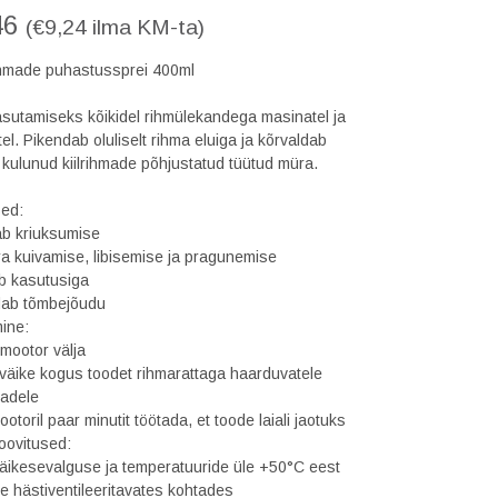
46
(
€
9,24
ilma KM-ta)
rihmade puhastussprei 400ml
sutamiseks kõikidel rihmülekandega masinatel ja
l. Pikendab oluliselt rihma eluiga ja kõrvaldab
 kulunud kiilrihmade põhjustatud tüütud müra.
ed:
b kriuksumise
a kuivamise, libisemise ja pragunemise
b kasutusiga
ab tõmbejõudu
ine:
 mootor välja
väike kogus toodet rihmarattaga haarduvatele
dadele
otoril paar minutit töötada, et toode laiali jaotuks
oovitused:
äikesevalguse ja temperatuuride üle +50°C eest
 hästiventileeritavates kohtades