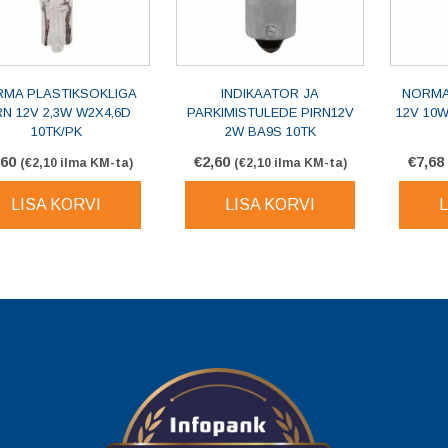
MA PLASTIKSOKLIGA
INDIKAATOR JA
NORMA
RN 12V 2,3W W2X4,6D
PARKIMISTULEDE PIRN12V
12V 10W
10TK/PK
2W BA9S 10TK
,60
€
2,60
€
7,68
(
€
2,10
ilma KM-ta)
(
€
2,10
ilma KM-ta)
LISA KORVI
LISA KORVI