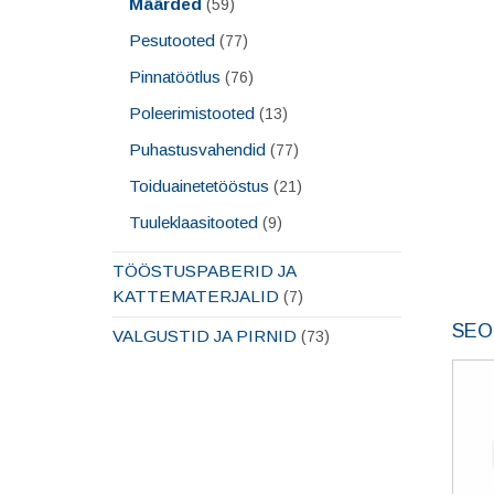
Määrded
(59)
Pesutooted
(77)
Pinnatöötlus
(76)
Poleerimistooted
(13)
Puhastusvahendid
(77)
Toiduainetetööstus
(21)
Tuuleklaasitooted
(9)
TÖÖSTUSPABERID JA
KATTEMATERJALID
(7)
SEO
VALGUSTID JA PIRNID
(73)