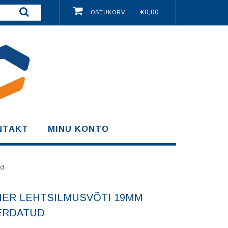
€0,00
OSTUKORV
NTAKT
MINU KONTO
ud
ER LEHTSILMUSVÕTI 19MM
ERDATUD