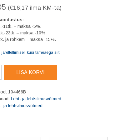
05
(
€
16,17
ilma KM-ta)
soodustus:
.-11tk. – maksa -5%.
tk.-23tk. – maksa -10%.
tk. ja rohkem – maksa -15%.
järeltellimisel, küsi tarneaega siit
R
LISA KORVI
usvõti
tud
ood:
104466B
riad:
Leht- ja lehtsilmusvõtmed
t- ja lehtsilmusvõtmed