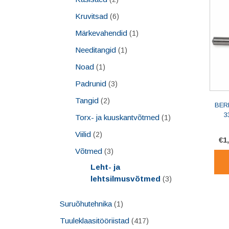
Kruvitsad
(6)
Märkevahendid
(1)
Needitangid
(1)
Noad
(1)
Padrunid
(3)
Tangid
(2)
BER
3
Torx- ja kuuskantvõtmed
(1)
Viilid
(2)
€
1
Võtmed
(3)
Leht- ja
lehtsilmusvõtmed
(3)
Suruõhutehnika
(1)
Tuuleklaasitööriistad
(417)