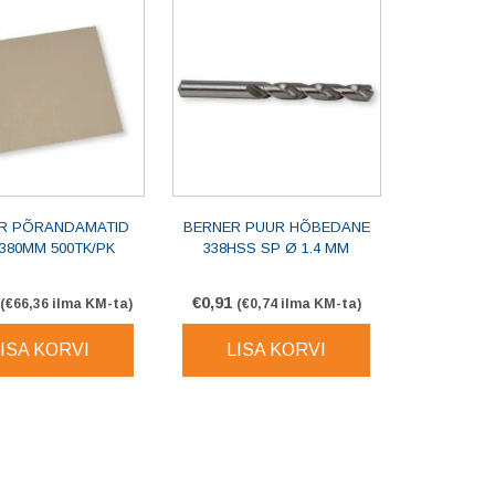
R PÕRANDAMATID
BERNER PUUR HÕBEDANE
380MM 500TK/PK
338HSS SP Ø 1.4 MM
€
0,91
(
€
66,36
ilma KM-ta)
(
€
0,74
ilma KM-ta)
LISA KORVI
LISA KORVI