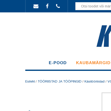
Skip
to
content
E-POOD
KAUBAMÄRGID
Esileht
/
TÖÖRIISTAD JA TÖÖPINGID
/
Käsitööriistad
/
V