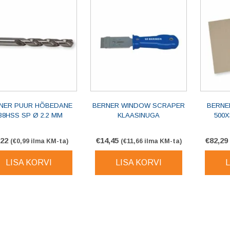
NER PUUR HÕBEDANE
BERNER WINDOW SCRAPER
BERNE
38HSS SP Ø 2.2 MM
KLAASINUGA
500X
,22
€
14,45
€
82,29
(
€
0,99
ilma KM-ta)
(
€
11,66
ilma KM-ta)
LISA KORVI
LISA KORVI