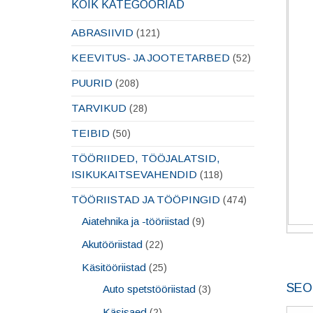
KÕIK KATEGOORIAD
ABRASIIVID
(121)
KEEVITUS- JA JOOTETARBED
(52)
PUURID
(208)
TARVIKUD
(28)
TEIBID
(50)
TÖÖRIIDED, TÖÖJALATSID,
ISIKUKAITSEVAHENDID
(118)
TÖÖRIISTAD JA TÖÖPINGID
(474)
Aiatehnika ja -tööriistad
(9)
Akutööriistad
(22)
Käsitööriistad
(25)
SEO
Auto spetstööriistad
(3)
Käsisaed
(2)