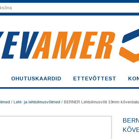
OHUTUSKAARDID
ETTEVÕTTEST
KO
õtmed
/
Leht- ja lehtsilmusvõtmed
/ BERNER Lehtsilmusvõti 19mm kõverdat
BERN
KÕV