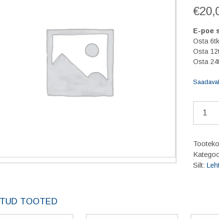
€
20,
E-poe 
Osta 6tk
Osta 12
Osta 24
Saadaval 
BERNE
Lehtsilm
19mm
kõverda
Tootek
kogus
Kategoo
Silt:
Leh
TUD TOOTED