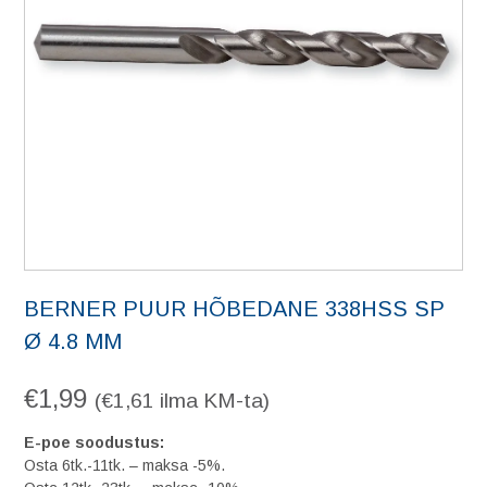
BERNER PUUR HÕBEDANE 338HSS SP
Ø 4.8 MM
€
1,99
(
€
1,61
ilma KM-ta)
E-poe soodustus:
Osta 6tk.-11tk. – maksa -5%.