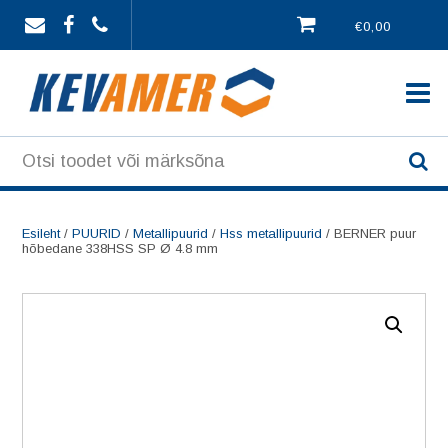
Skip
€0,00
to
content
Esileht
/
PUURID
/
Metallipuurid
/
Hss metallipuurid
/ BERNER puur
hõbedane 338HSS SP Ø 4.8 mm