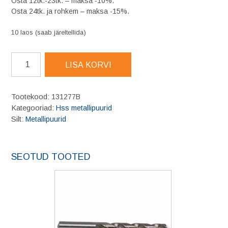
Osta 12tk.-23tk. – maksa -10%.
Osta 24tk. ja rohkem – maksa -15%.
10 laos (saab järeltellida)
BERNER
LISA KORVI
puur
hõbedane
338HSS
Tootekood:
131277B
SP
Kategooriad:
Hss metallipuurid
Ø
Silt:
Metallipuurid
4.8
mm
kogus
SEOTUD TOOTED