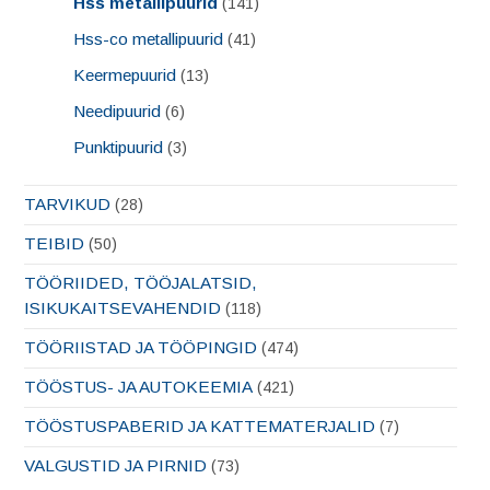
Hss metallipuurid
(141)
Hss-co metallipuurid
(41)
Keermepuurid
(13)
Needipuurid
(6)
Punktipuurid
(3)
TARVIKUD
(28)
TEIBID
(50)
TÖÖRIIDED, TÖÖJALATSID,
ISIKUKAITSEVAHENDID
(118)
TÖÖRIISTAD JA TÖÖPINGID
(474)
TÖÖSTUS- JA AUTOKEEMIA
(421)
TÖÖSTUSPABERID JA KATTEMATERJALID
(7)
VALGUSTID JA PIRNID
(73)