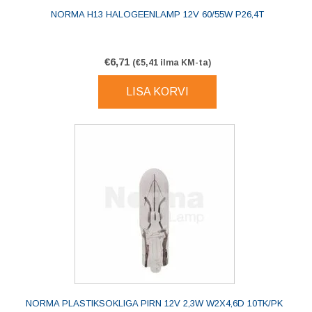
NORMA H13 HALOGEENLAMP 12V 60/55W P26,4T
€
6,71
(
€
5,41
ilma KM-ta)
LISA KORVI
NORMA PLASTIKSOKLIGA PIRN 12V 2,3W W2X4,6D 10TK/PK