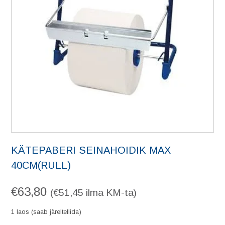
KÄTEPABERI SEINAHOIDIK MAX
40CM(RULL)
€
63,80
(
€
51,45
ilma KM-ta)
1 laos (saab järeltellida)