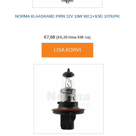
NORMA KLAASKAND PIRN 12V 16W W2,1×9,5D 10TK/PK
€
7,68
(
€
6,20
ilma KM-ta)
LISA KORVI