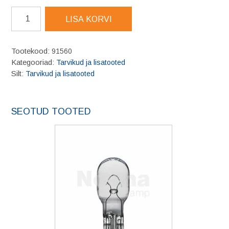
Kätepaberi
LISA KORVI
seinahoidik
max
40cm(rull)
Tootekood:
91560
kogus
Kategooriad:
Tarvikud ja lisatooted
Silt:
Tarvikud ja lisatooted
SEOTUD TOOTED