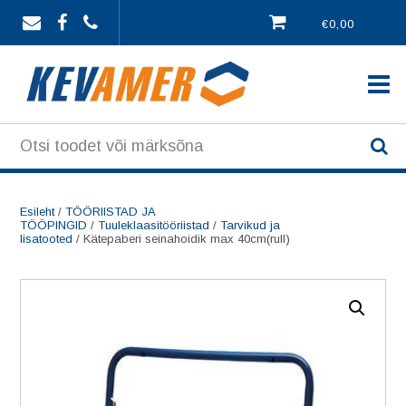
Skip
€0,00
to
content
Esileht
/
TÖÖRIISTAD JA
TÖÖPINGID
/
Tuuleklaasitööriistad
/
Tarvikud ja
lisatooted
/ Kätepaberi seinahoidik max 40cm(rull)