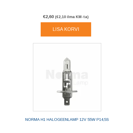
€
2,60
(
€
2,10
ilma KM-ta)
LISA KORVI
NORMA H1 HALOGEENLAMP 12V 55W P14,5S