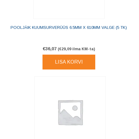
POOLJÄIK KUUMSURVERÜÜS 6.5MM X 610MM VALGE (5 TK)
€
36,07
(
€
29,09
ilma KM-ta)
LISA KORVI