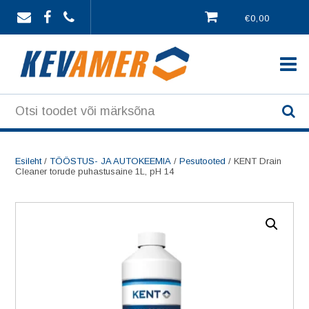
Skip
€0,00
to
content
Esileht
/
TÖÖSTUS- JA AUTOKEEMIA
/
Pesutooted
/ KENT Drain
Cleaner torude puhastusaine 1L, pH 14