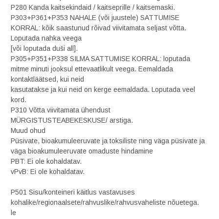
P280 Kanda kaitsekindaid / kaitseprille / kaitsemaski.
P303+P361+P353 NAHALE (või juustele) SATTUMISE
KORRAL: kõik saastunud rõivad viivitamata seljast võtta.
Loputada nahka veega
[või loputada duši all].
P305+P351+P338 SILMA SATTUMISE KORRAL: loputada
mitme minuti jooksul ettevaatlikult veega. Eemaldada
kontaktläätsed, kui neid
kasutatakse ja kui neid on kerge eemaldada. Loputada veel
kord.
P310 Võtta viivitamata ühendust
MÜRGISTUSTEABEKESKUSE/ arstiga.
Muud ohud
Püsivate, bioakumuleeruvate ja toksiliste ning väga püsivate ja
väga bioakumuleeruvate omaduste hindamine
PBT: Ei ole kohaldatav.
vPvB: Ei ole kohaldatav.
P501 Sisu/konteineri käitlus vastavuses
kohalike/regionaalsete/rahvuslike/rahvusvaheliste nõuetega.
le