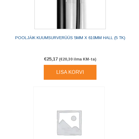
POOLJÄIK KUUMSURVERÜÜS 5MM X 610MM HALL (5 TK)
€
25,17
(
€
20,30
ilma KM-ta)
LISA KORVI