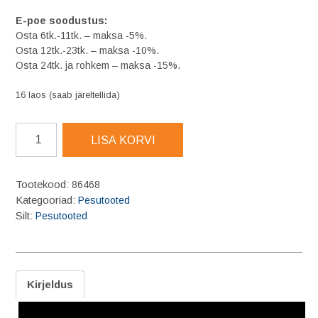
E-poe soodustus:
Osta 6tk.-11tk. – maksa -5%.
Osta 12tk.-23tk. – maksa -10%.
Osta 24tk. ja rohkem – maksa -15%.
16 laos (saab järeltellida)
KENT
LISA KORVI
Drain
Cleaner
torude
Tootekood:
86468
puhastusaine
Kategooriad:
Pesutooted
1L,
Silt:
Pesutooted
pH
14
kogus
Kirjeldus