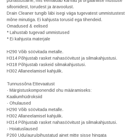
puhastusaine, mis eemaldab karvad ja orgaanilise mustuse
sifoonidest, torudest ja äravoolust.
Drain Cleaner tungib läbi isegi väga tugevatest ummistustest
mõne minutiga. Ei kahjusta torusid ega tihendeid.
Omadused & eelised
* Lahustab tugevad ummistused
* Ei kahjusta materjale
H290 Võib söövitada metalle.
H314 Põhjustab rasket nahasöövitust ja silmakahjustusi.
H318 Põhjustab raskeid silmakahjustusi.
H302 Allaneelamisel kahjulik.
Tunnussõna Ettevaatust
· Märgistuskomponendid ohu määramiseks:
Kaaliumhüdroksiid
· Ohulaused
H290 Võib söövitada metalle.
H302 Allaneelamisel kahjulik.
H314 Põhjustab rasket nahasöövitust ja silmakahjustusi.
· Hoiatuslaused
P260 Udu/auru/pihustatud ainet mitte sisse hingata