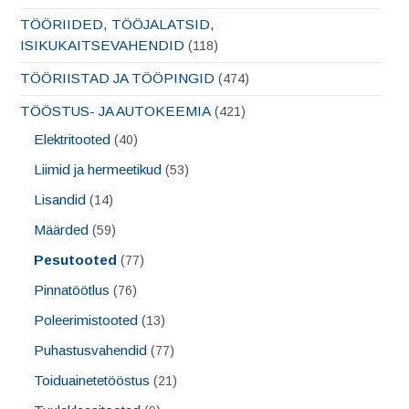
TÖÖRIIDED, TÖÖJALATSID,
ISIKUKAITSEVAHENDID
(118)
TÖÖRIISTAD JA TÖÖPINGID
(474)
TÖÖSTUS- JA AUTOKEEMIA
(421)
Elektritooted
(40)
Liimid ja hermeetikud
(53)
Lisandid
(14)
Määrded
(59)
Pesutooted
(77)
Pinnatöötlus
(76)
Poleerimistooted
(13)
Puhastusvahendid
(77)
Toiduainetetööstus
(21)