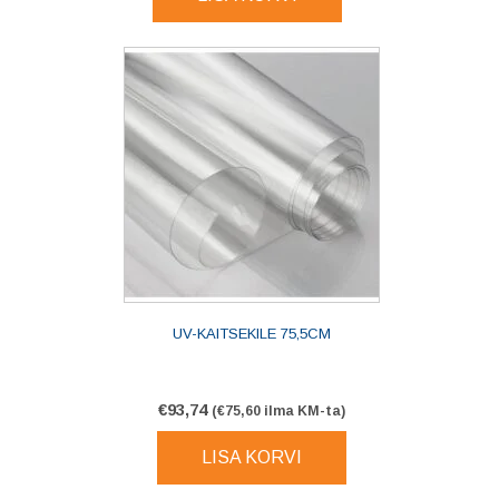
UV-KAITSEKILE 75,5CM
€
93,74
(
€
75,60
ilma KM-ta)
LISA KORVI