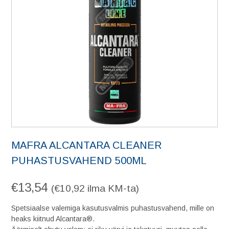
MAFRA ALCANTARA CLEANER
PUHASTUSVAHEND 500ML
€
13,54
(
€
10,92
ilma KM-ta)
Spetsiaalse valemiga kasutusvalmis puhastusvahend, mille on
heaks kiitnud Alcantara®.