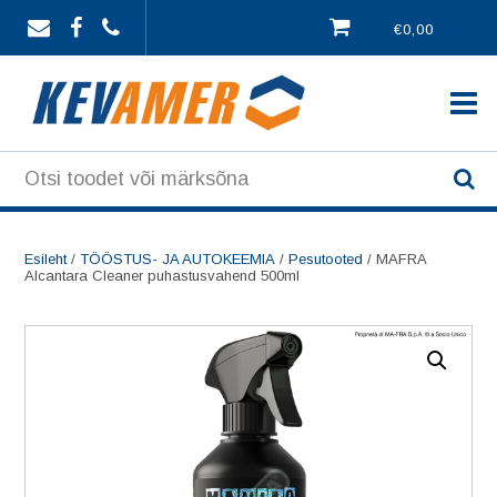
Skip
€0,00
to
content
Esileht
/
TÖÖSTUS- JA AUTOKEEMIA
/
Pesutooted
/ MAFRA
Alcantara Cleaner puhastusvahend 500ml