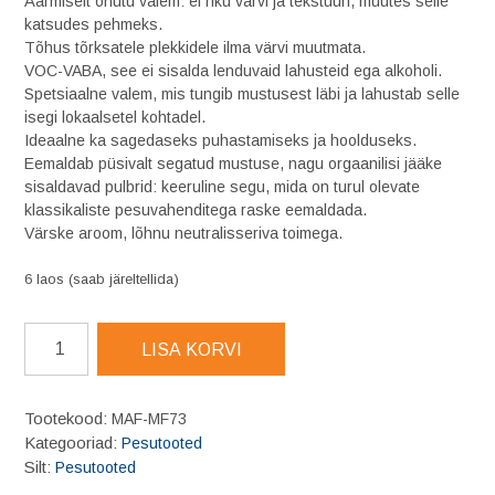
Äärmiselt ohutu valem: ei riku värvi ja tekstuuri, muutes selle
katsudes pehmeks.
Tõhus tõrksatele plekkidele ilma värvi muutmata.
VOC-VABA, see ei sisalda lenduvaid lahusteid ega alkoholi.
Spetsiaalne valem, mis tungib mustusest läbi ja lahustab selle
isegi lokaalsetel kohtadel.
Ideaalne ka sagedaseks puhastamiseks ja hoolduseks.
Eemaldab püsivalt segatud mustuse, nagu orgaanilisi jääke
sisaldavad pulbrid: keeruline segu, mida on turul olevate
klassikaliste pesuvahenditega raske eemaldada.
Värske aroom, lõhnu neutralisseriva toimega.
6 laos (saab järeltellida)
MAFRA
LISA KORVI
Alcantara
Cleaner
puhastusvahend
Tootekood:
MAF-MF73
500ml
Kategooriad:
Pesutooted
kogus
Silt:
Pesutooted