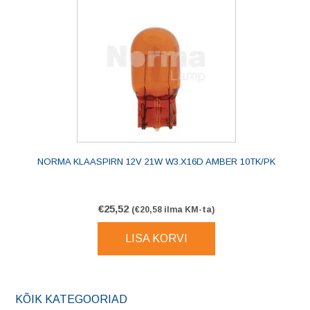
NORMA KLAASPIRN 12V 21W W3.X16D AMBER 10TK/PK
€
25,52
(
€
20,58
ilma KM-ta)
LISA KORVI
KÕIK KATEGOORIAD