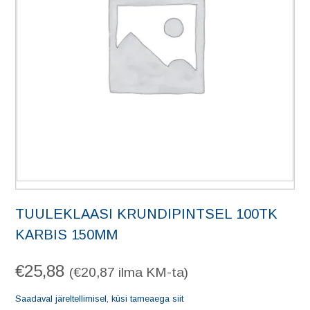
TUULEKLAASI KRUNDIPINTSEL 100TK
KARBIS 150MM
€
25,88
(
€
20,87
ilma KM-ta)
Saadaval järeltellimisel, küsi tarneaega siit