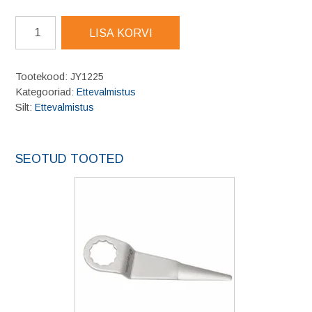
Tuuleklaasi
LISA KORVI
krundipintsel
100tk
karbis
Tootekood:
JY1225
150mm
Kategooriad:
Ettevalmistus
kogus
Silt:
Ettevalmistus
SEOTUD TOOTED