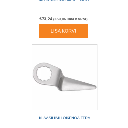
€
73,24
(
€
59,06
ilma KM-ta)
LISA KORVI
KLAASILIIMI LÕIKENOA TERA