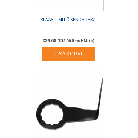
KLAASILIIMI LÕIKENOA TERA
€
39,68
(
€
32,00
ilma KM-ta)
LISA KORVI