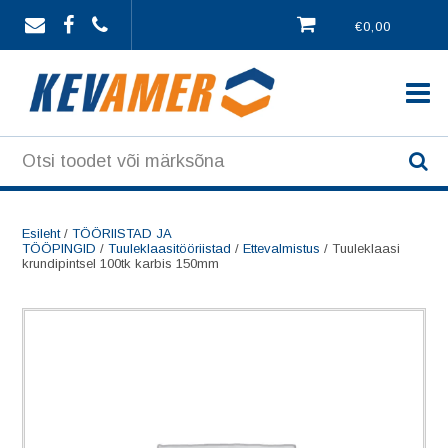
Skip
€0,00
to
content
Esileht
/
TÖÖRIISTAD JA
TÖÖPINGID
/
Tuuleklaasitööriistad
/
Ettevalmistus
/ Tuuleklaasi
krundipintsel 100tk karbis 150mm