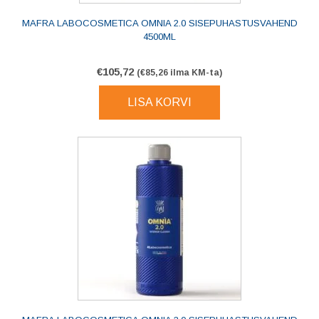
MAFRA LABOCOSMETICA OMNIA 2.0 SISEPUHASTUSVAHEND
4500ML
€
105,72
(
€
85,26
ilma KM-ta)
LISA KORVI