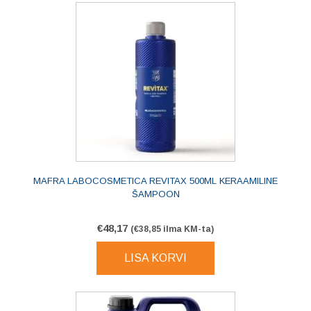
MAFRA LABOCOSMETICA REVITAX 500ML KERAAMILINE
ŠAMPOON
€
48,17
(
€
38,85
ilma KM-ta)
LISA KORVI