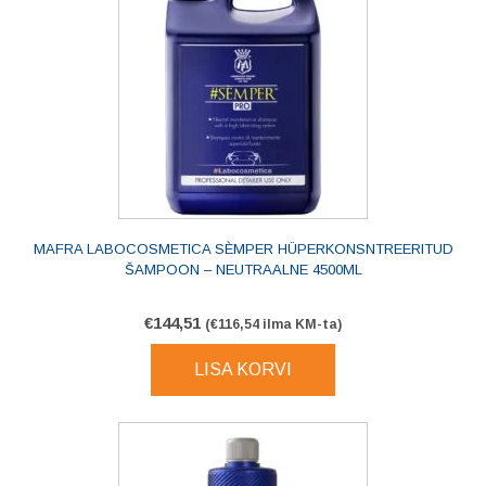
MAFRA LABOCOSMETICA SÈMPER HÜPERKONSNTREERITUD
ŠAMPOON – NEUTRAALNE 4500ML
€
144,51
(
€
116,54
ilma KM-ta)
LISA KORVI