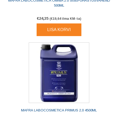
MAFRA LABOCOSMETICA OMNIA 2.0 SISEPUHASTUSVAHEND
500ML
€
24,35
(
€
19,64
ilma KM-ta)
LISA KORVI
MAFRA LABOCOSMETICA PRIMUS 2,0 4500ML