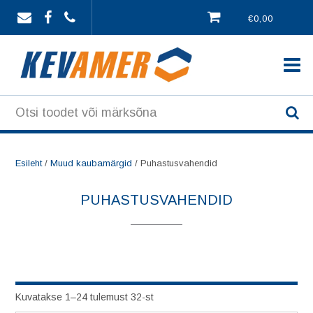
Skip
€0,00
to
content
Esileht
/
Muud kaubamärgid
/ Puhastusvahendid
PUHASTUSVAHENDID
Kuvatakse 1–24 tulemust 32-st