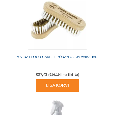
MAFRA FLOOR CARPET PÕRANDA- JA VAIBAHARI
€
37,43
(
€
30,19
ilma KM-ta)
LISA KORVI