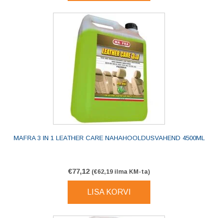
MAFRA 3 IN 1 LEATHER CARE NAHAHOOLDUSVAHEND 4500ML
€
77,12
(
€
62,19
ilma KM-ta)
LISA KORVI