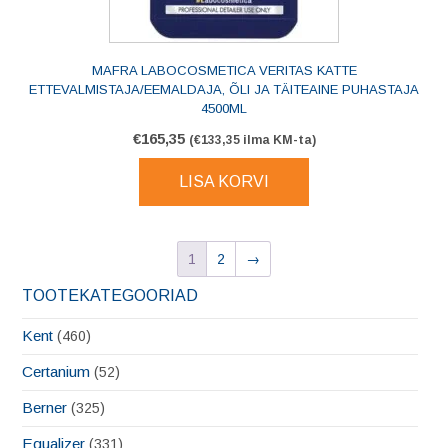
MAFRA LABOCOSMETICA VERITAS KATTE
ETTEVALMISTAJA/EEMALDAJA, ÕLI JA TÄITEAINE PUHASTAJA
4500ML
€
165,35
(
€
133,35
ilma KM-ta)
LISA KORVI
1
2
→
TOOTEKATEGOORIAD
Kent
(460)
Certanium
(52)
Berner
(325)
Equalizer
(331)