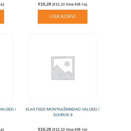
€
16,28
a)
(
€
13,13
ilma KM-ta)
LISA KORVI
ALGED /
ELASTSED MONTAAŽIKINDAD VALGED /
SUURUS 9
€
16,28
a)
(
€
13,13
ilma KM-ta)