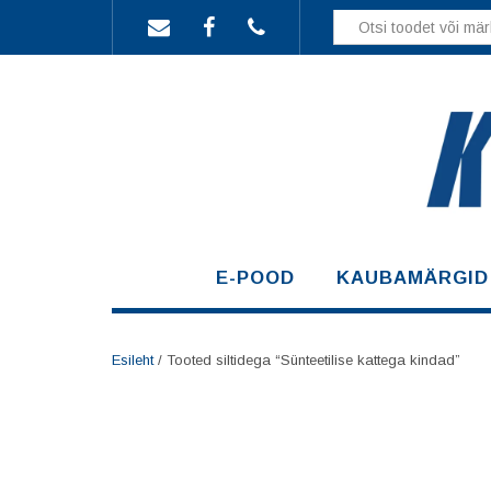
Skip
to
content
E-POOD
KAUBAMÄRGID
Esileht
/ Tooted siltidega “Sünteetilise kattega kindad”