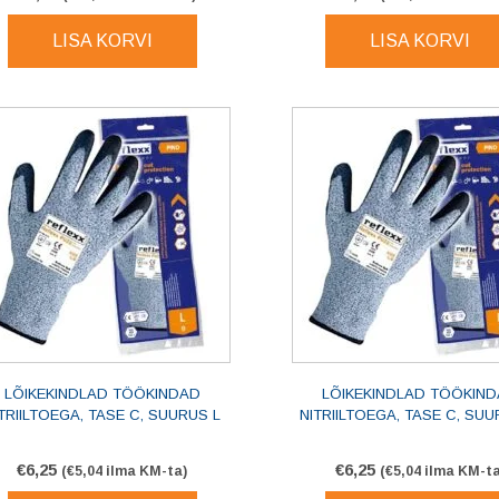
LISA KORVI
LISA KORVI
LÕIKEKINDLAD TÖÖKINDAD
LÕIKEKINDLAD TÖÖKIN
TRIILTOEGA, TASE C, SUURUS L
NITRIILTOEGA, TASE C, SU
€
6,25
€
6,25
(
€
5,04
ilma KM-ta)
(
€
5,04
ilma KM-ta