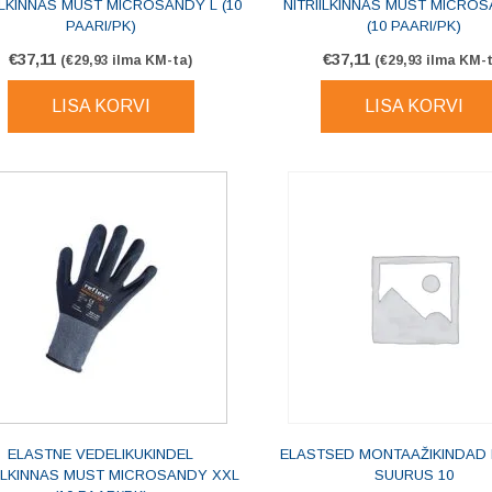
ILKINNAS MUST MICROSANDY L (10
NITRIILKINNAS MUST MICRO
PAARI/PK)
(10 PAARI/PK)
€
37,11
€
37,11
(
€
29,93
ilma KM-ta)
(
€
29,93
ilma KM-t
LISA KORVI
LISA KORVI
ELASTNE VEDELIKUKINDEL
ELASTSED MONTAAŽIKINDAD H
IILKINNAS MUST MICROSANDY XXL
SUURUS 10