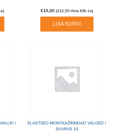
€
16,80
a)
(
€
13,55
ilma KM-ta)
LISA KORVI
ALLID /
ELASTSED MONTAAŽIKINDAD VALGED /
SUURUS 10