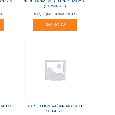
SANDY M
NITRIILKINNAS MUST MICROSANDY XL
(10 PAARI/PK)
€
37,11
a)
(
€
29,93
ilma KM-ta)
LISA KORVI
ALLID /
ELASTSED MONTAAŽIKINDAD HALLID /
SUURUS 11