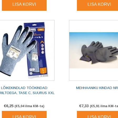
LISA KORVI
LISA KORVI
LÕIKEKINDLAD TÖÖKINDAD
MEHHAANIKU KINDAD NR
RIILTOEGA, TASE C, SUURUS XXL
€
6,25
€
7,33
(
€
5,04
ilma KM-ta)
(
€
5,91
ilma KM-ta
LISA KORVI
LISA KORVI