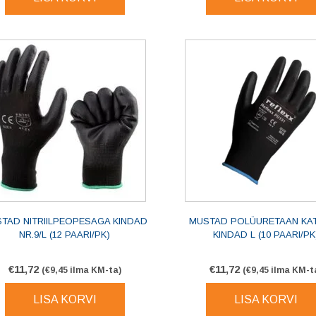
TAD NITRIILPEOPESAGA KINDAD
MUSTAD POLÜURETAAN KA
NR.9/L (12 PAARI/PK)
KINDAD L (10 PAARI/PK
€
11,72
€
11,72
(
€
9,45
ilma KM-ta)
(
€
9,45
ilma KM-t
LISA KORVI
LISA KORVI