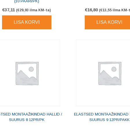
(10 PAARI/PK)
€
37,11
€
16,80
(
€
29,93
ilma KM-ta)
(
€
13,55
ilma KM-t
LISA KORVI
LISA KORVI
TSED MONTAAŽIKINDAD HALLID /
ELASTSED MONTAAŽIKINDAD H
SUURUS 8 12PR/PK
SUURUS 9 12PR/PAKK