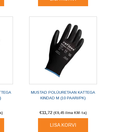
TTEGA
MUSTAD POLÜURETAAN KATTEGA
)
KINDAD M (10 PAARI/PK)
€
11,72
a)
(
€
9,45
ilma KM-ta)
LISA KORVI