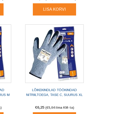
LISA KORVI
DAD
LÕIKEKINDLAD TÖÖKINDAD
URUS M
NITRIILTOEGA, TASE C, SUURUS XL
€
6,25
)
(
€
5,04
ilma KM-ta)