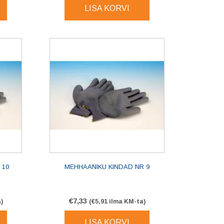
LISA KORVI
 10
MEHHAANIKU KINDAD NR 9
€
7,33
)
(
€
5,91
ilma KM-ta)
LISA KORVI